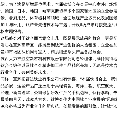
介绍，为了满足新增展位需求，本届钛博会在会展中心室外广场增设
斯、德国、日本、韩国、哈萨克斯坦等多个国家和地区的企业参
场景、餐厨用品、体育器材等领域，全面展现产业多元化发展图
金加工与应用、钛产业先进技术等主题，开设6场成果对接交流活
规格主题报告。
场盛会对于钛企而言意义非凡，既是展示成果的舞台，更是切磋
。漫步在宝鸡高新区，能感受到钛产业集群的火热氛围，企业在
研发和市场团队如同寻宝人，精挑细选拳头产品备战展会。
西大力神航空新材料科技股份有限公司总经理张元满怀期待地说
的钛合金锻件以及钛合金精密加工件产品精彩亮相，无论是技术
化行业合作，共创美好未来。”
样，宝鸡拓普达钛业有限公司也有惊喜。“本届钛博会上，我们
产品参展，这些产品广泛应用于高端装备、海洋工程、航空航天、
总经理卢新昌透露，公司最新研发生产的手机边框、钛行李箱、书
美四月天，诚邀八方客。钛博会作为中国钛产业发展的“风向标”
博览会必将成为产业合作的新典范、创新发展的新引擎，让“钛”