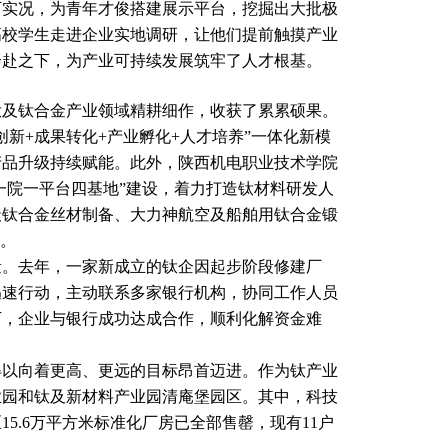
下实况，为青年才俊搭建展示平台，挖掘出大批极
高校学生走进企业实地调研，让他们提前触摸产业
奔赴之下，为产业可持续发展筑牢了人才根基。
及钛合金产业领域精耕细作，收获了累累硕果。
新+成果转化+产业孵化+人才培养”一体化新模
产品升级持续赋能。此外，陕西机电职业技术学院
馆一院一平台四基地”建设，着力打造钛材料研发人
天钛合金丝材制备、大力神航空及船舶用钛合金锻
域。
量。去年，一家新成立的钛企因起步阶段修建厂
迅速行动，主动联系多家银行机构，协同工作人员
下，企业与银行成功达成合作，顺利化解资金难
以向着更高、更远的目标昂首迈进。作为钛产业
业园和钛及新材料产业园清庵堡园区。其中，科技
5.6万平方米标准化厂房已全部售罄，现有11户