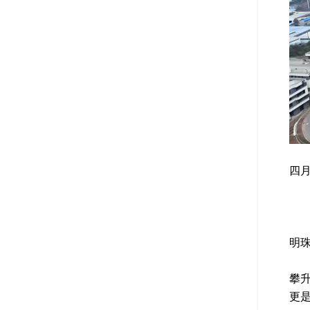
四
中
4
宝
明
在
攀
更