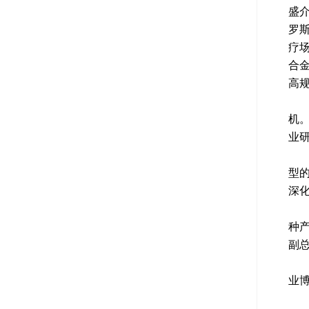
盛
罗
疗
合
高
这
机
业
陕
型
深
同
种
副
最
业