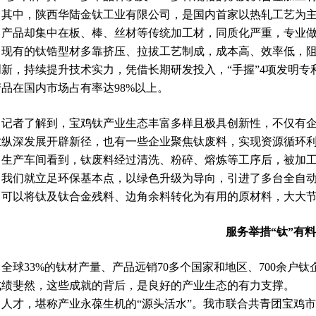
中，陕西华陆金钛工业有限公司，是国内首家以热轧工艺为主的
，产品却集中在板、棒、丝材等传统加工材，同质化严重，专业做
，现有的钛锆型材多靠挤压、拉拔工艺制成，成本高、效率低，
创新，持续提升技术实力，凭借长期研发投入，“手握”4项发明专
产品在国内市场占有率达98%以上。
者了解到，宝鸡钛产业生态丰富多样且极具创新性，不仅有企
业纵深发展开辟新径，也有一些企业聚焦钛废料，实现资源循环利
目生产车间看到，钛废料经过清洗、粉碎、熔炼等工序后，被加工
，我们就立足环保基本点，以绿色升级为导向，引进了多台全自动
，可以将钛及钛合金残料、边角余料转化为有用的原材料，大大
服务举措“钛”有料
球33%的钛材产量、产品远销70多个国家和地区、700余户
成绩斐然，这些成就的背后，是良好的产业生态的有力支撑。
才，堪称产业永葆生机的“源头活水”。我市联合共青团宝鸡市