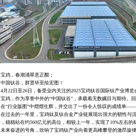
月宝鸡，春潮涌翠意正酣；
国钛谷，群贤毕至绘宏图！
月22日至26日，备受业内关注的2025宝鸡钛谷国际钛产业博
鸡，作为享誉中外的“中国钛谷”，承载着无数瞩目与期待。回
珠在“行业版图”中熠熠生辉，并交出了一份令人惊叹的成绩单—
过去的一年里，宝鸡钛及钛合金产业链展现出强大的韧性与活力
升，稳稳站在约560亿元的高位，相较上一年，实现了10%左右
是未来奋进的号角，吹响了宝鸡钛产业向着更高峰攀登的激昂旋