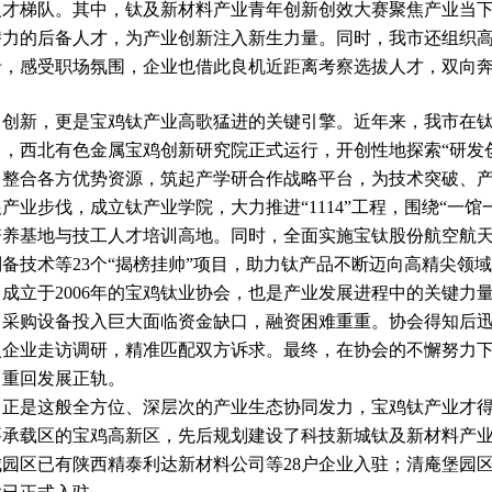
人才梯队。其中，钛及新材料产业青年创新创效大赛聚焦产业当
潜力的后备人才，为产业创新注入新生力量。同时，我市还组织
沿，感受职场氛围，企业也借此良机近距离考察选拔人才，双向
新，更是宝鸡钛产业高歌猛进的关键引擎。近年来，我市在钛
中，西北有色金属宝鸡创新研究院正式运行，开创性地探索“研发创
，整合各方优势资源，筑起产学研合作战略平台，为技术突破、
产业步伐，成立钛产业学院，大力推进“1114”工程，围绕“一
培养基地与技工人才培训高地。同时，全面实施宝钛股份航空航
制备技术等23个“揭榜挂帅”项目，助力钛产品不断迈向高精尖领
立于2006年的宝鸡钛业协会，也是产业发展进程中的关键力
、采购设备投入巨大面临资金缺口，融资困难重重。协会得知后
入企业走访调研，精准匹配双方诉求。最终，在协会的不懈努力
，重回发展正轨。
是这般全方位、深层次的产业生态协同发力，宝鸡钛产业才得
要承载区的宝鸡高新区，先后规划建设了科技新城钛及新材料产
园区已有陕西精泰利达新材料公司等28户企业入驻；清庵堡园区1