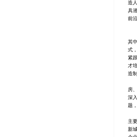
造
具
前
创
其
式
紧跟
才
造
成
房
深
题
正
主
新城