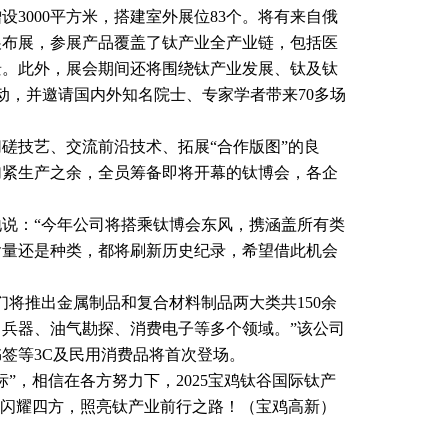
3000平方米，搭建室外展位83个。将有来自俄
展布展，参展产品覆盖了钛产业全产业链，包括医
景。此外，展会期间还将围绕钛产业发展、钛及钛
动，并邀请国内外知名院士、专家学者带来70多场
技艺、交流前沿技术、拓展“合作版图”的良
加紧生产之余，全员筹备即将开幕的钛博会，各企
：“今年公司将搭乘钛博会东风，携涵盖所有类
含量还是种类，都将刷新历史纪录，希望借此机会
将推出金属制品和复合材料制品两大类共150余
兵器、油气勘探、消费电子等多个领域。”该公司
签等3C及民用消费品将首次登场。
，相信在各方努力下，2025宝鸡钛谷国际钛产
光闪耀四方，照亮钛产业前行之路！（宝鸡高新）