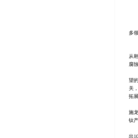
钛
多领
钛
从
腐
追
望
关
拓
多
施
钛
如
出1