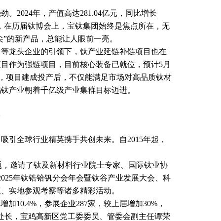
024年，产值高达281.04亿元，同比增长
了解到，在历届钛博会上，宝钛集团始终是焦点所在，无
尖”的新产品，总能让人眼前一亮。
等龙头企业的引领下，钛产业延链补链项目也在
目作为强链项目，目前核心装备已就位，预计5月
者，项目建成投产后，不仅能满足市场对高品质钛材
鸡钛产业朝着千亿级产业集群目标迈进。
引全球行业精英携手共创未来。自2015年起，
题，邀请了钛及新材料行业院士专家、国际钛业协
2025年钛锆铪钒分会年会暨钛谷产业发展大会、科
议、实地参观考察等诸多精彩活动。
10.4%，参展企业287家，较上届增加30%，
处长，宝鸡高新区党工委委员、管委会副主任谭荣