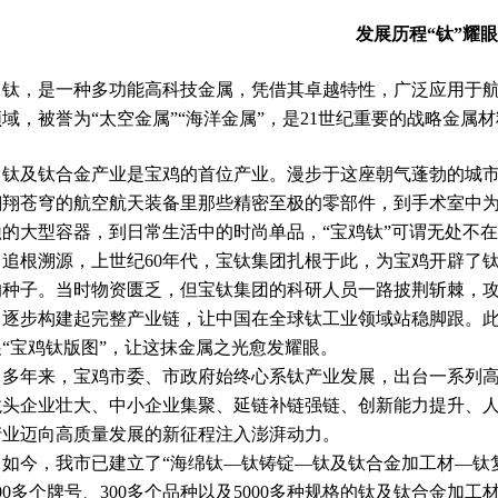
发展历程“钛”耀眼
，是一种多功能高科技金属，凭借其卓越特性，广泛应用于航
域，被誉为“太空金属”“海洋金属”，是21世纪重要的战略金属
及钛合金产业是宝鸡的首位产业。漫步于这座朝气蓬勃的城市
翱翔苍穹的航空航天装备里那些精密至极的零部件，到手术室中
蚀的大型容器，到日常生活中的时尚单品，“宝鸡钛”可谓无处不
根溯源，上世纪60年代，宝钛集团扎根于此，为宝鸡开辟了钛
的种子。当时物资匮乏，但宝钛集团的科研人员一路披荆斩棘，
，逐步构建起完整产业链，让中国在全球钛工业领域站稳脚跟。
展“宝鸡钛版图”，让这抹金属之光愈发耀眼。
年来，宝鸡市委、市政府始终心系钛产业发展，出台一系列高瞻
龙头企业壮大、中小企业集聚、延链补链强链、创新能力提升、人
产业迈向高质量发展的新征程注入澎湃动力。
今，我市已建立了“海绵钛—钛铸锭—钛及钛合金加工材—钛复
00多个牌号、300多个品种以及5000多种规格的钛及钛合金加