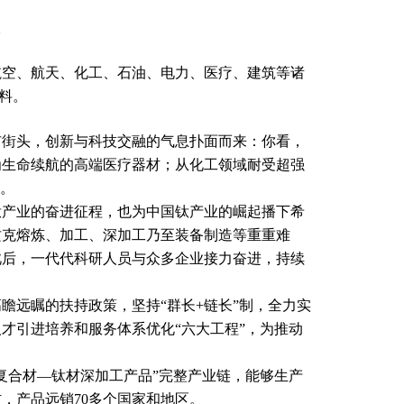
空、航天、化工、石油、电力、医疗、建筑等诸
材料。
街头，创新与科技交融的气息扑面而来：你看，
为生命续航的高端医疗器材；从化工领域耐受超强
在。
产业的奋进征程，也为中国钛产业的崛起播下希
攻克熔炼、加工、深加工乃至装备制造等重重难
此后，一代代科研人员与众多企业接力奋进，持续
远瞩的扶持政策，坚持“群长+链长”制，全力实
才引进培养和服务体系优化“六大工程”，为推动
合材—钛材深加工产品”完整产业链，能够生产
工材，产品远销70多个国家和地区。