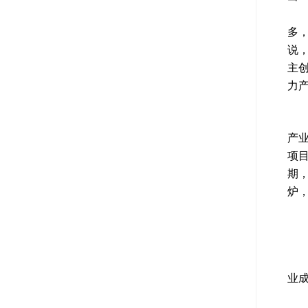
其
多
说
主
力
记
产
项
期
炉
全
业
人