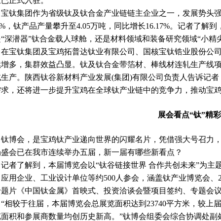
业已正式入驻。
钛集团作为省级钛及钛合金产业链链主企业之一，发展势头强劲。2
45%，钛产品产量攀升至4.05万吨，同比增长16.17%。记者
是“深潜器”钛合金载人球舱，还是材料领域和装备研究领域“小精
宝钛集团及宝鸡拓普达钛业有限公司、国核宝钛锆业股份公司
续增多，集群效益凸显。钛及钛合金带箔材、棒线材连轧生产线项
试生产。陕西钛谷新材料产业发展(集团)有限公司负责人告诉记
需求，还将进一步提升宝鸡在全球钛产业链中的竞争力，推动宝
展会看点“钛”精彩
博会，是宝鸡钛产业递向世界的闪耀名片，凭借强大号召力，吸
场盛会已在我市连续举办五届，新一届有哪些新看点？
者了解到，本届博览会以“钛谷链接世界 合作共创未来”为主
、应用企业、工业设计单位等约500人参会，涵盖钛产业博览会、
专题片《中国钛金属》首映式、投资洽谈会暨项目签约、专题会
较于往届，本届博览会总展览面积达到23740平方米，较上届增加
览面积和参展商数量均创历史新高。”钛博会组委会综合协调处副