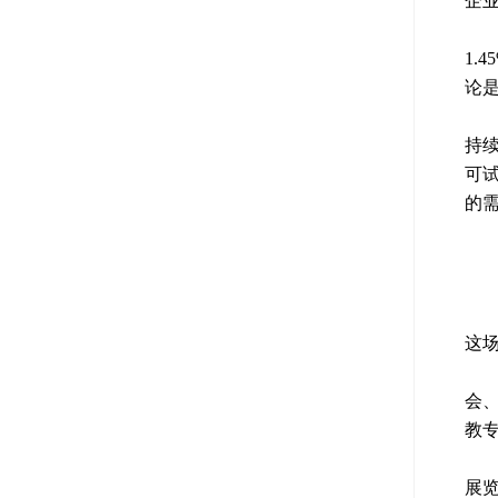
企
宝
1.
论
在
持
可
的
钛
这
记
会
教
“相
展