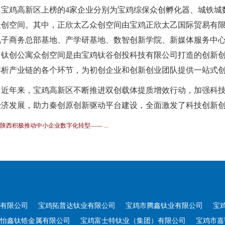
宝鸡高新区上榜的4家企业分别为宝鸡综保众创孵化器、城铁城
众创空间。其中，正欣太乙众创空间由宝鸡正欣太乙国际贸易有
电子商务总部基地、产学研基地、数智创新学院、新媒体服务中
。钛创公寓众创空间是由宝鸡钛谷创投科技有限公司打造的创新
解析产业链的各个环节，为初创企业和创新创业团队提供一站式
近年来，宝鸡高新区不断推进双创载体提质增效行动，加强科
经济发展，助力秦创原创新驱动平台建设，全面激发了科技创新
] 陕西积极推动中小企业数字化转型—— ...
有限公司
宝鸡拓普达钛业有限公司
宝鸡市腾鑫钛业有限公司
宝
怡鑫钛锆金属有限公司
宝鸡富士特钛业（集团）有限公司
宝鸡市嘉