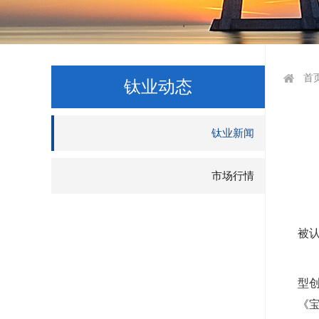
首
钛业动态
钛业新闻
市场行情
被
型
《