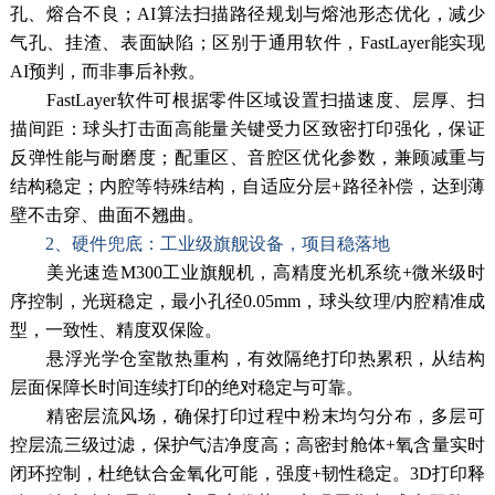
孔、熔合不良；AI算法扫描路径规划与熔池形态优化，减少
气孔、挂渣、表面缺陷；区别于通用软件，FastLayer能实现
AI预判，而非事后补救。
FastLayer软件可根据零件区域设置扫描速度、层厚、扫
描间距：球头打击面高能量关键受力区致密打印强化，保证
反弹性能与耐磨度；配重区、音腔区优化参数，兼顾减重与
结构稳定；内腔等特殊结构，自适应分层+路径补偿，达到薄
壁不击穿、曲面不翘曲。
2、硬件兜底：工业级旗舰设备，项目稳落地
美光速造M300工业旗舰机，高精度光机系统+微米级时
序控制，光斑稳定，最小孔径0.05mm，球头纹理/内腔精准成
型，一致性、精度双保险。
悬浮光学仓室散热重构，有效隔绝打印热累积，从结构
层面保障长时间连续打印的绝对稳定与可靠。
精密层流风场，确保打印过程中粉末均匀分布，多层可
控层流三级过滤，保护气洁净度高；高密封舱体+氧含量实时
闭环控制，杜绝钛合金氧化可能，强度+韧性稳定。3D打印释