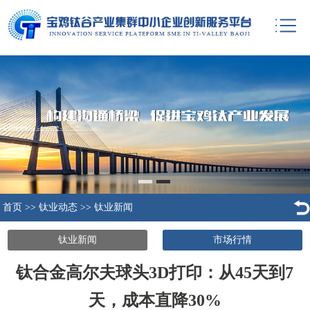
首页
>>
钛业动态
>>
钛业新闻
钛业新闻
市场行情
钛合金高尔夫球头3D打印：从45天到7
天，成本直降30%