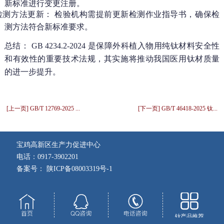
新标准进行变更注册。
检测方法更新：
检验机构需提前更新检测作业指导书，确保检
测方法符合新标准要求。
总结
：
GB
4234.2
-2024 是
保
障
外科
植入
物用
纯钛
材料
安全
性
和
有效
性的
重要
技术
法规
，其
实施
将推
动我
国医
用
钛
材质
量
的
进一
步提
升
。
[上一页] GB/T 12769-2025 ...
[下一页] GB/T 46418-2025 钛...
宝鸡高新区生产力促进中心
电话：0917-3902201
备案号： 陕ICP备08003319号-1