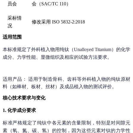
员
会
会
（S
AC
/T
C
110）
采
标
情
修
改
采用
IS
O
5832
-2:
2018
况
适用范围
本标准规定了外科植入物用
纯钛
（Unalloyed Titanium）的化学
成分、力学性能、显微组织及相应的试验方法要求。
适用产品：
适用于制造骨科、齿科等外科植入物的纯钛原材
料（如棒材、板材、丝材）及成品植入物的测试评价。
核心技术要求与变化
1. 化学成分要求
标准严格规定了纯钛中各元素的含量限制，特别是对
间隙元
素
（氧、氮、碳、氢）的控制，因为这些元素对钛的力学性