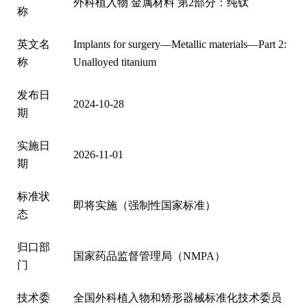
外科
植入
物
金属
材料
第
2部
分：
纯钛
称
英
文名
Im
pl
an
ts
f
or
s
ur
ge
ry
—M
et
al
li
c
ma
te
ri
al
s—
Pa
rt
2:
称
Un
al
lo
ye
d
ti
ta
ni
um
发
布日
2024-10-28
期
实
施日
2026-11-01
期
标
准状
即
将实
施（
强制
性国
家标
准）
态
归
口部
国家
药品
监督
管理
局（
NM
PA
）
门
技术
委
全国
外科
植入
物和
矫形
器械
标准
化技
术委
员